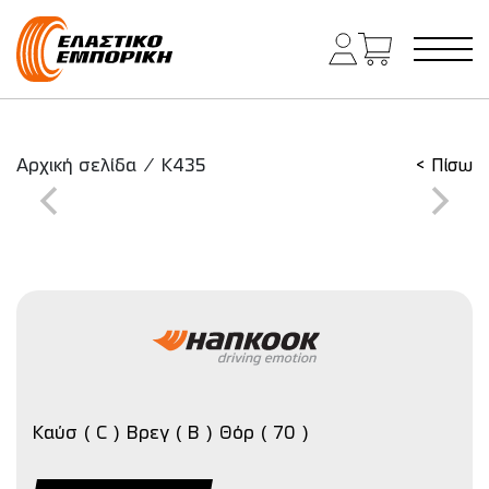
Κύρια πλοήγηση
Αρχική σελίδα
/
K435
< Πίσω
Καύσ ( C ) Βρεγ ( B ) Θόρ ( 70 )