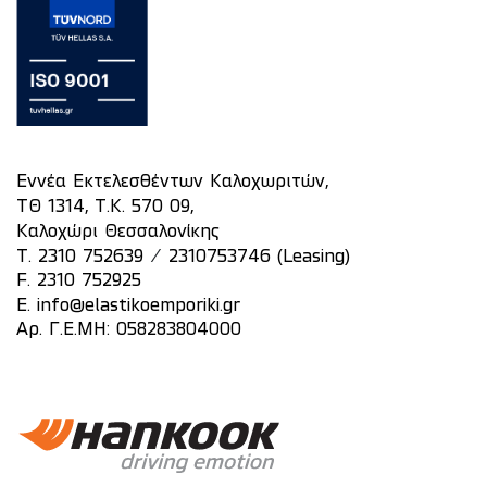
Εννέα Εκτελεσθέντων Καλοχωριτών,
ΤΘ 1314, Τ.Κ. 570 09,
Καλοχώρι Θεσσαλονίκης
/
T.
2310 752639
2310753746 (Leasing)
F. 2310 752925
E.
info@elastikoemporiki.gr
Αρ. Γ.Ε.ΜΗ: 058283804000