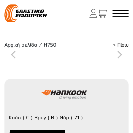
Κύρια πλοήγηση
Αρχική σελίδα
/
H750
< Πίσω
Καύσ ( C ) Βρεγ ( B ) Θόρ ( 71 )