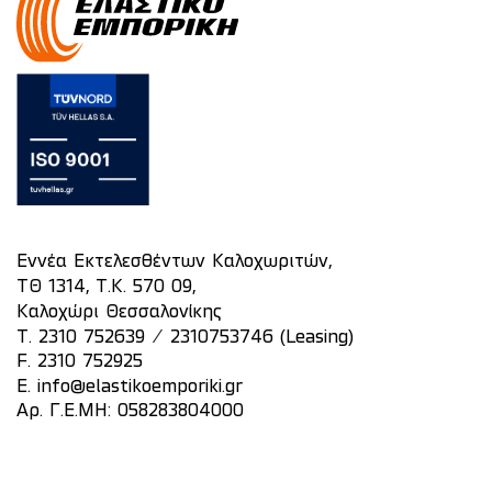
Εννέα Εκτελεσθέντων Καλοχωριτών,
ΤΘ 1314, Τ.Κ. 570 09,
Καλοχώρι Θεσσαλονίκης
/
T.
2310 752639
2310753746 (Leasing)
F. 2310 752925
E.
info@elastikoemporiki.gr
Αρ. Γ.Ε.ΜΗ: 058283804000