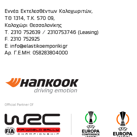
Εννέα Εκτελεσθέντων Καλοχωριτών,
ΤΘ 1314, Τ.Κ. 570 09,
Καλοχώρι Θεσσαλονίκης
/
T.
2310 752639
2310753746 (Leasing)
F. 2310 752925
E.
info@elastikoemporiki.gr
Αρ. Γ.Ε.ΜΗ: 058283804000
Official Partner Of