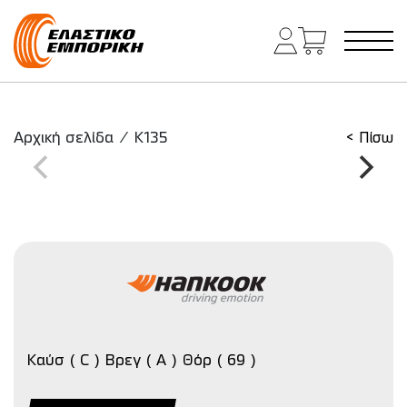
Κύρια πλοήγηση
Αρχική σελίδα
/
K135
< Πίσω
Καύσ ( C ) Βρεγ ( A ) Θόρ ( 69 )