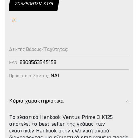
205/50R17V Κ135
Δείκτης Βάρους/Ταχύτητας:
8808563545158
EAN:
NAI
Προστασία Ζάντας:
Κύρια χαρακτηριστικά
Το ελαστικό Hankook Ventus Prime 3 K125
αποτελεί το best seller της γκάμας των
ελαστικών Hankook στην ελληνική αγορά
διαγράφοντας μια εξαιρετικά επιτυχημένη πορεία