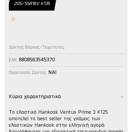
205/55R16V Κ135
Δείκτης Βάρους/Ταχύτητας:
8808563545370
EAN:
NAI
Προστασία Ζάντας:
Κύρια χαρακτηριστικά
Το ελαστικό Hankook Ventus Prime 3 K125
αποτελεί το best seller της γκάμας των
ελαστικών Hankook στην ελληνική αγορά
διαγράφοντας μια εξαιρετικά επιτυχημένη πορεία