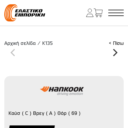
Κύρια πλοήγηση
Αρχική σελίδα
/
K135
< Πίσω
Καύσ ( C ) Βρεγ ( A ) Θόρ ( 69 )