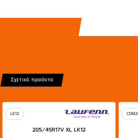
Σχετικά προϊόντα
LK12
CDM2
205/45R17V XL LK12