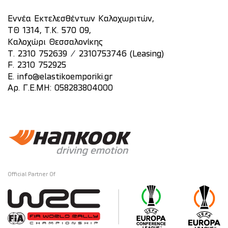
Εννέα Εκτελεσθέντων Καλοχωριτών,
ΤΘ 1314, Τ.Κ. 570 09,
Καλοχώρι Θεσσαλονίκης
/
T.
2310 752639
2310753746 (Leasing)
F. 2310 752925
E.
info@elastikoemporiki.gr
Αρ. Γ.Ε.ΜΗ: 058283804000
Official Partner Of