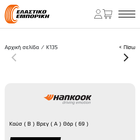
Κύρια πλοήγηση
Αρχική σελίδα
/
K135
< Πίσω
Καύσ ( B ) Βρεγ ( A ) Θόρ ( 69 )