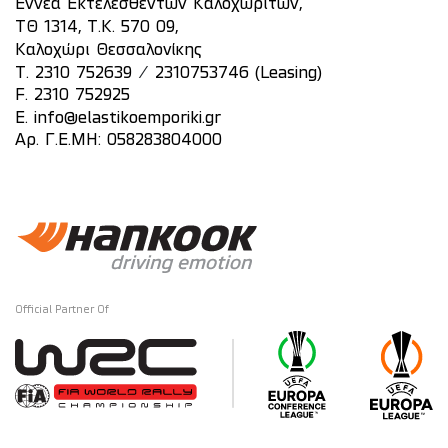
Εννέα Εκτελεσθέντων Καλοχωριτών,
ΤΘ 1314, Τ.Κ. 570 09,
Καλοχώρι Θεσσαλονίκης
/
T.
2310 752639
2310753746 (Leasing)
F. 2310 752925
E.
info@elastikoemporiki.gr
Αρ. Γ.Ε.ΜΗ: 058283804000
Official Partner Of