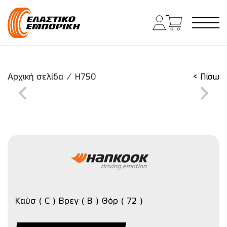
Κύρια πλοήγηση
Αρχική σελίδα
/
H750
< Πίσω
Καύσ ( C ) Βρεγ ( B ) Θόρ ( 72 )