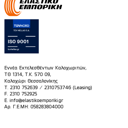
Εννέα Εκτελεσθέντων Καλοχωριτών,
ΤΘ 1314, Τ.Κ. 570 09,
Καλοχώρι Θεσσαλονίκης
/
T.
2310 752639
2310753746 (Leasing)
F. 2310 752925
E.
info@elastikoemporiki.gr
Αρ. Γ.Ε.ΜΗ: 058283804000