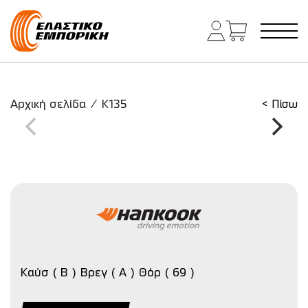
Κύρια πλοήγηση
Αρχική σελίδα
/
K135
< Πίσω
Καύσ ( B ) Βρεγ ( A ) Θόρ ( 69 )