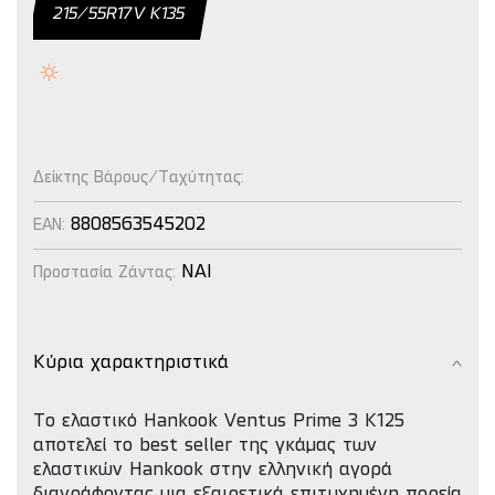
215/55R17V Κ135
Δείκτης Βάρους/Ταχύτητας:
8808563545202
EAN:
NAI
Προστασία Ζάντας:
Κύρια χαρακτηριστικά
Το ελαστικό Hankook Ventus Prime 3 K125
αποτελεί το best seller της γκάμας των
ελαστικών Hankook στην ελληνική αγορά
διαγράφοντας μια εξαιρετικά επιτυχημένη πορεία