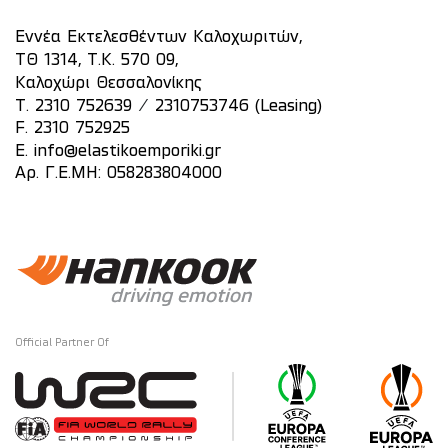
Εννέα Εκτελεσθέντων Καλοχωριτών,
ΤΘ 1314, Τ.Κ. 570 09,
Καλοχώρι Θεσσαλονίκης
/
T.
2310 752639
2310753746 (Leasing)
F. 2310 752925
E.
info@elastikoemporiki.gr
Αρ. Γ.Ε.ΜΗ: 058283804000
Official Partner Of