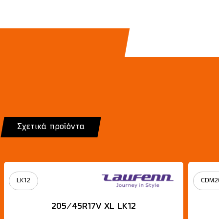
Σχετικά προϊόντα
LK12
CDM2
205/45R17V XL LK12