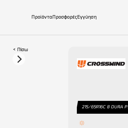
Προϊόντα
Προσφορές
Εγγύηση
ση
< Πίσω
215/65R16C 8 DURA 