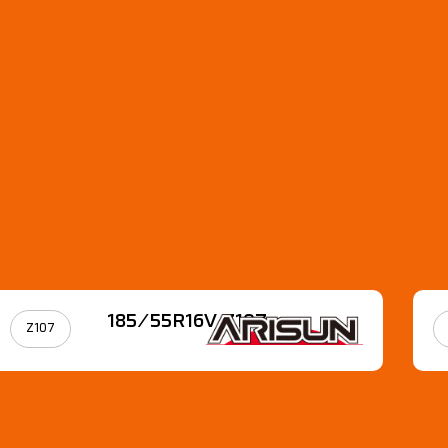
185/55R16V Z107
Z107