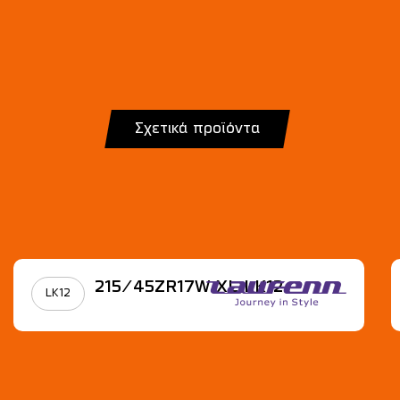
Σχετικά προϊόντα
215/45ZR17W XL LK12
LK12