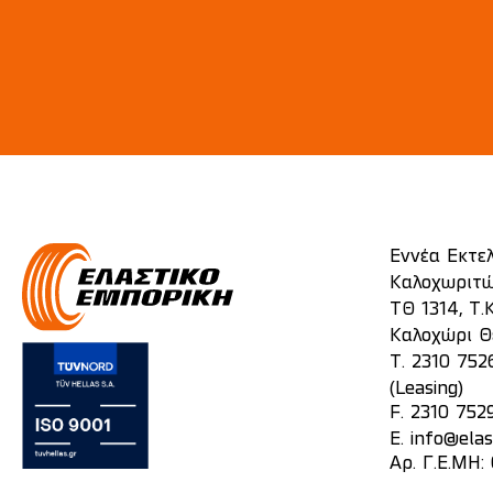
Εννέα Εκτε
Καλοχωριτώ
ΤΘ 1314, Τ.Κ
Καλοχώρι Θ
T.
2310 752
(Leasing)
F. 2310 752
E.
info@elas
Αρ. Γ.Ε.ΜΗ