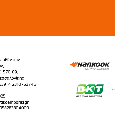
λεσθέντων
ν,
. 570 09,
εσσαλονίκης
/
639
2310753746
Of
925
tikoemporiki.gr
: 058283804000