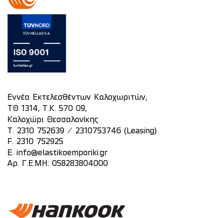
Εννέα Εκτελεσθέντων Καλοχωριτών,
ΤΘ 1314, Τ.Κ. 570 09,
Καλοχώρι Θεσσαλονίκης
/
T.
2310 752639
2310753746 (Leasing)
F. 2310 752925
E.
info@elastikoemporiki.gr
Αρ. Γ.Ε.ΜΗ: 058283804000