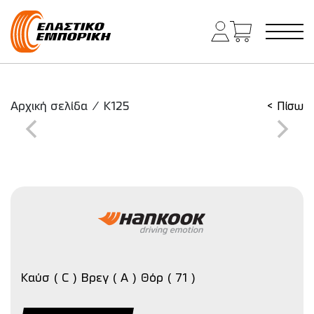
Κύρια πλοήγηση
Αρχική σελίδα
/
K125
< Πίσω
Καύσ ( C ) Βρεγ ( A ) Θόρ ( 71 )