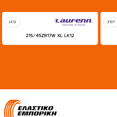
LK12
Z107
215/45ZR17W XL LK12