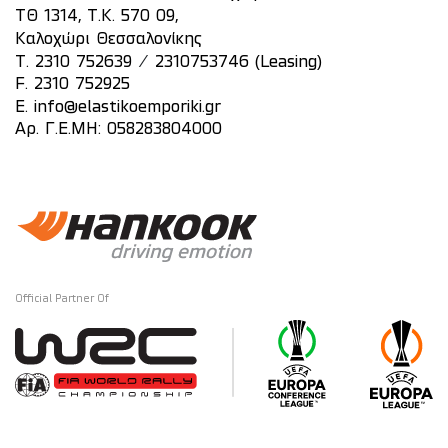
ΤΘ 1314, Τ.Κ. 570 09,
Καλοχώρι Θεσσαλονίκης
/
T.
2310 752639
2310753746 (Leasing)
F. 2310 752925
E.
info@elastikoemporiki.gr
Αρ. Γ.Ε.ΜΗ: 058283804000
Official Partner Of