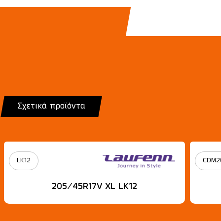
Σχετικά προϊόντα
LK12
CDM2
205/45R17V XL LK12