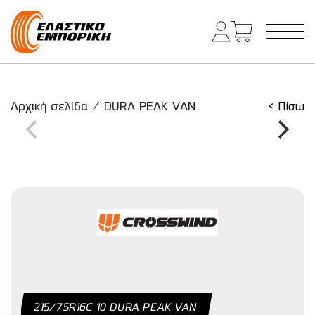
Κύρια πλοήγηση
Αρχική σελίδα
/
DURA PEAK VAN
< Πίσω
215/75R16C 10 DURA PEAK VAN