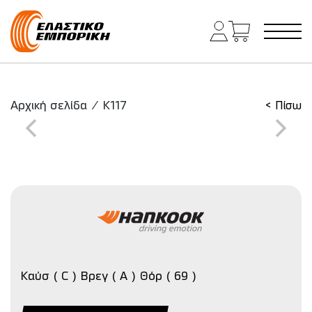
Κύρια πλοήγηση
Αρχική σελίδα
/
K117
< Πίσω
Καύσ ( C ) Βρεγ ( A ) Θόρ ( 69 )