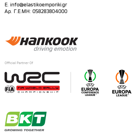
E.
info@elastikoemporiki.gr
Αρ. Γ.Ε.ΜΗ: 058283804000
Official Partner Of