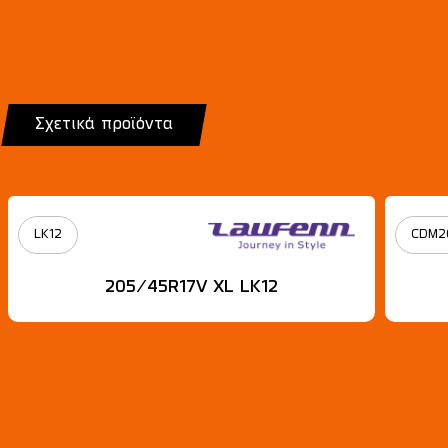
Σχετικά προϊόντα
LK12
CDM2
205/45R17V XL LK12