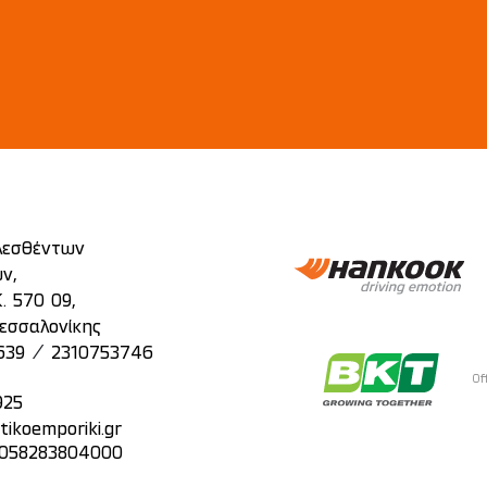
λεσθέντων
ν,
. 570 09,
εσσαλονίκης
/
639
2310753746
Of
925
tikoemporiki.gr
: 058283804000