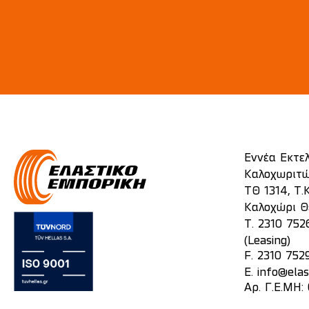
Εννέα Εκτε
Καλοχωριτώ
ΤΘ 1314, Τ.Κ
Καλοχώρι Θ
T.
2310 752
(Leasing)
F. 2310 752
E.
info@elas
Αρ. Γ.Ε.ΜΗ