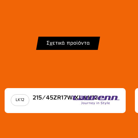
Σχετικά προϊόντα
215/45ZR17W XL LK12
LK12