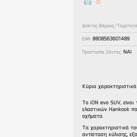
Δείκτης Βάρους/Ταχύτητ
8808563601489
EAN:
NAI
Προστασία Ζάντας:
Κύρια χαρακτηριστικά
Το iON evo SUV, είναι
ελαστικών Hankook που
οχήματα.
Τα χαρακτηριστικά το
αντίσταση κύλισης, εξ