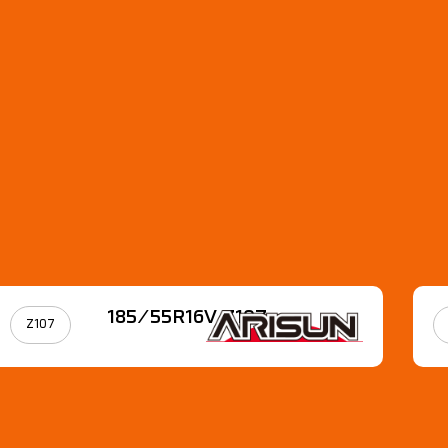
185/55R16V Z107
Z107