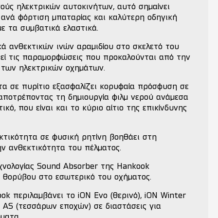
γούς ηλεκτρικών αυτοκινήτων, αυτό σημαίνει
 ανά φόρτιση μπαταρίας και καλύτερη οδηγική
με τα συμβατικά ελαστικά.
κά ανθεκτικών ινών αραμιδίου στο σκελετό του
ιεί τις παραμορφώσεις που προκαλούνται από την
ή των ηλεκτρικών οχημάτων.
τα σε πυρίτιο εξασφαλίζει κορυφαία πρόσφυση σε
αποτρέποντας τη δημιουργία φιλμ νερού ανάμεσα
ικό, που είναι και το κύριο αίτιο της επικίνδυνης
εκτικότητα σε φυσική ρητίνη βοηθάει στη
ην ανθεκτικότητα του πέλματος.
νολογίας Sound Absorber της Hankook
α θορύβου στο εσωτερικό του οχήματος.
ok περιλαμβάνει το iON Evo (θερινό), iON Winter
vo AS (τεσσάρων εποχών) σε διαστάσεις για
ματα.