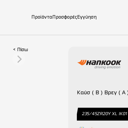
Προϊόντα
Προσφορές
Εγγύηση
ση
< Πίσω
Καύσ ( B ) Βρεγ ( A 
235/45ΖR20Y ΧL IK01