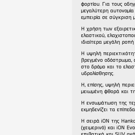
φορτίου. Για τους οδη
μεγαλύτερη αυτονομία
εμπειρία σε σύγκριση 
Η χρήση των εξαιρετι
ελαστικού, ελαχιστοπο
ιδιαίτερα μεγάλη ροπ
Η υψηλή περιεκτικότη
βρεγμένο οδόστρωμα, 
στο δρόμο και το ελαστ
υδρολίσθησης.
Η, επίσης, υψηλή περι
μειωμένη φθορά και τ
Η ενσωμάτωση της τεχ
εκμηδενίζει τα επίπεδ
Η σειρά iON της Hanko
(χειμερινό) και iON E
επιβατικά και SUV οχή