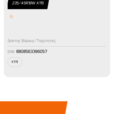
235/45R18W K115
Δείκτης Βάρους/Ταχύτητας:
8808563396057
EAN:
K115