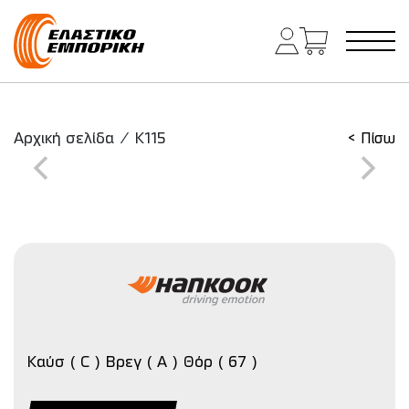
Κύρια πλοήγηση
Αρχική σελίδα
/
K115
< Πίσω
Καύσ ( C ) Βρεγ ( A ) Θόρ ( 67 )