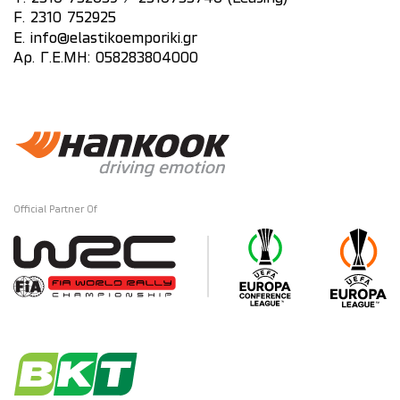
F. 2310 752925
E.
info@elastikoemporiki.gr
Αρ. Γ.Ε.ΜΗ: 058283804000
Official Partner Of