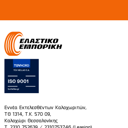
Εννέα Εκτελεσθέντων Καλοχωριτών,
ΤΘ 1314, Τ.Κ. 570 09,
Καλοχώρι Θεσσαλονίκης
/
T.
2310 752639
2310753746 (Leasing)