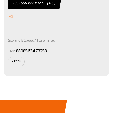
235/55R18V Κ127E (Α.Ο)
Δείκτης Βάρους/Ταχύτητας:
8808563473253
EAN:
K127E