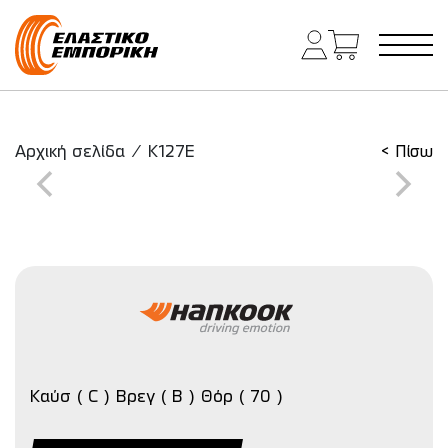
Κύρια πλοήγηση
Αρχική σελίδα
/
K127E
< Πίσω
Καύσ ( C ) Βρεγ ( B ) Θόρ ( 70 )