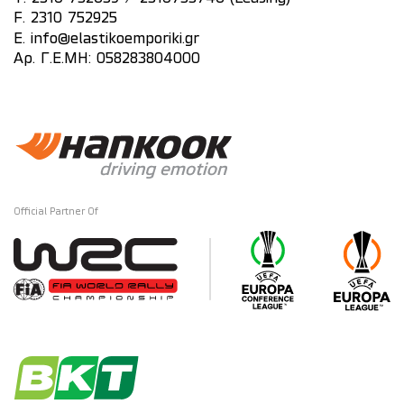
F. 2310 752925
E.
info@elastikoemporiki.gr
Αρ. Γ.Ε.ΜΗ: 058283804000
Official Partner Of