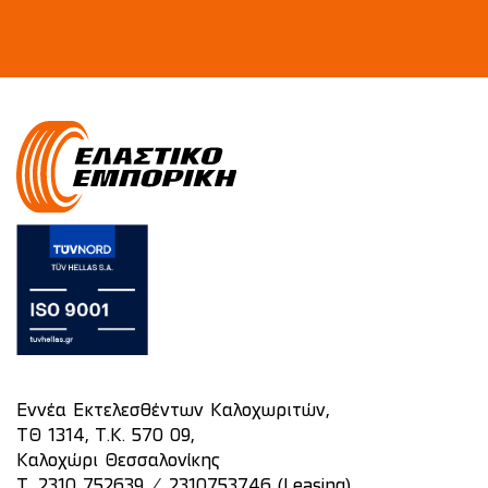
Εννέα Εκτελεσθέντων Καλοχωριτών,
ΤΘ 1314, Τ.Κ. 570 09,
Καλοχώρι Θεσσαλονίκης
/
T.
2310 752639
2310753746 (Leasing)