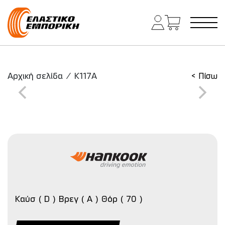
Κύρια πλοήγηση
Αρχική σελίδα
/
K117A
< Πίσω
Καύσ ( D ) Βρεγ ( A ) Θόρ ( 70 )