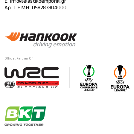
E.
info@elastikoemporiki.gr
Αρ. Γ.Ε.ΜΗ: 058283804000
Official Partner Of