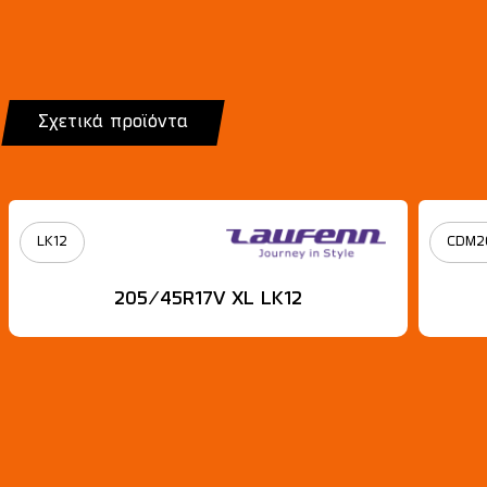
Σχετικά προϊόντα
LK12
CDM2
205/45R17V XL LK12