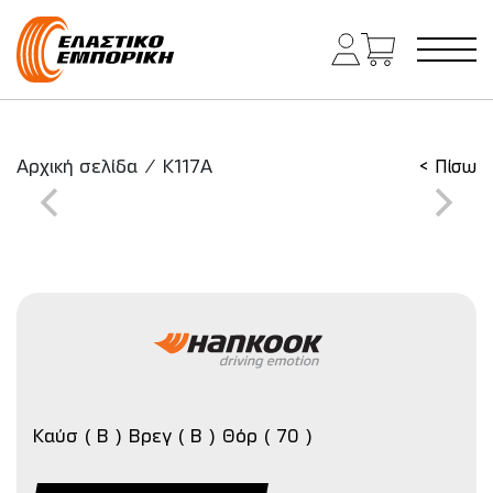
Κύρια πλοήγηση
Αρχική σελίδα
/
K117A
< Πίσω
Καύσ ( B ) Βρεγ ( B ) Θόρ ( 70 )