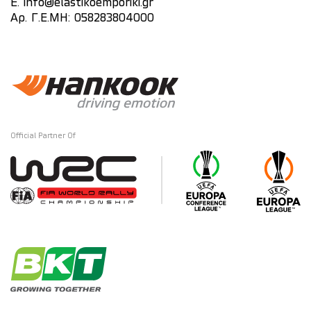
E.
info@elastikoemporiki.gr
Αρ. Γ.Ε.ΜΗ: 058283804000
Official Partner Of