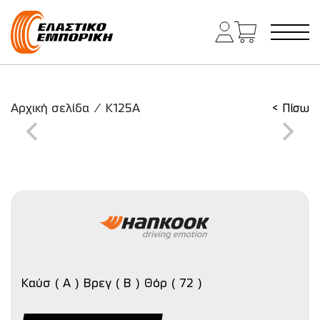
Κύρια πλοήγηση
Αρχική σελίδα
/
K125A
< Πίσω
Καύσ ( A ) Βρεγ ( B ) Θόρ ( 72 )