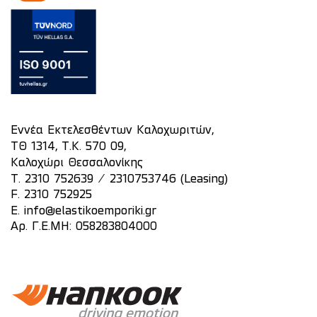
Εννέα Εκτελεσθέντων Καλοχωριτών,
ΤΘ 1314, Τ.Κ. 570 09,
Καλοχώρι Θεσσαλονίκης
/
T.
2310 752639
2310753746 (Leasing)
F. 2310 752925
E.
info@elastikoemporiki.gr
Αρ. Γ.Ε.ΜΗ: 058283804000