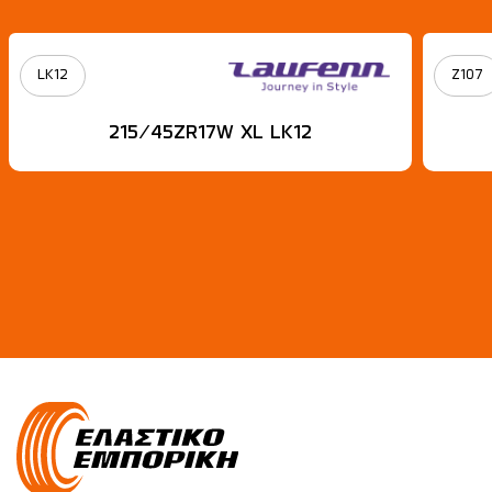
LK12
Z107
215/45ZR17W XL LK12