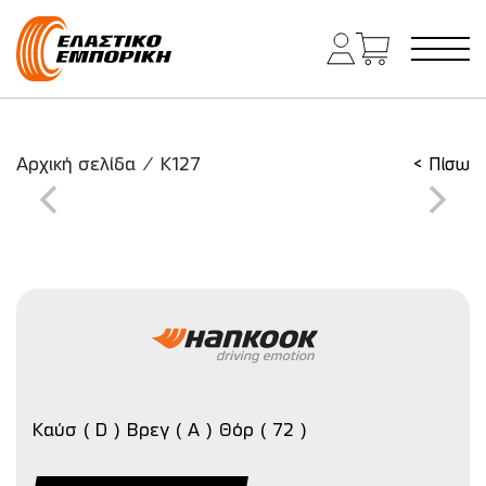
Κύρια πλοήγηση
Αρχική σελίδα
/
K127
< Πίσω
Καύσ ( D ) Βρεγ ( A ) Θόρ ( 72 )