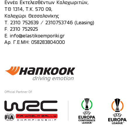
Εννέα Εκτελεσθέντων Καλοχωριτών,
ΤΘ 1314, Τ.Κ. 570 09,
Καλοχώρι Θεσσαλονίκης
/
T.
2310 752639
2310753746 (Leasing)
F. 2310 752925
E.
info@elastikoemporiki.gr
Αρ. Γ.Ε.ΜΗ: 058283804000
Official Partner Of