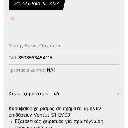
245/35ZR18Y XL Κ127
Δείκτης Βάρους/Ταχύτητας:
8808563454115
EAN:
NAI
Προστασία Ζάντας:
Κύρια χαρακτηριστικά
Κορυφαίος χειρισμός σε οχήματα υψηλών
επιδόσεων
Ventus S1 EVO3
Εξαιρετικός χειρισμός για πρωτόγνωρη
οδηγική εμπειρία