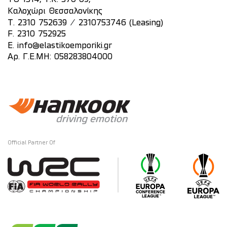
Καλοχώρι Θεσσαλονίκης
/
T.
2310 752639
2310753746 (Leasing)
F. 2310 752925
E.
info@elastikoemporiki.gr
Αρ. Γ.Ε.ΜΗ: 058283804000
Official Partner Of