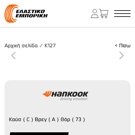
Κύρια πλοήγηση
Αρχική σελίδα
/
K127
< Πίσω
Καύσ ( C ) Βρεγ ( A ) Θόρ ( 73 )