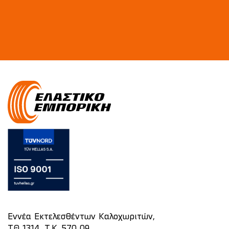
Εννέα Εκτελεσθέντων Καλοχωριτών,
ΤΘ 1314, Τ.Κ. 570 09,