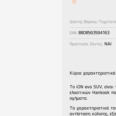
Δείκτης Βάρους/Ταχύτητ
8808563594163
EAN:
NAI
Προστασία Ζάντας:
Κύρια χαρακτηριστικά
Το iON evo SUV, είναι
ελαστικών Hankook που
οχήματα.
Τα χαρακτηριστικά το
αντίσταση κύλισης, εξ