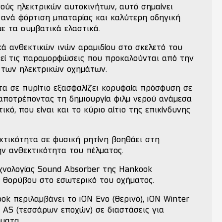
γούς ηλεκτρικών αυτοκινήτων, αυτό σημαίνει
 ανά φόρτιση μπαταρίας και καλύτερη οδηγική
με τα συμβατικά ελαστικά.
κά ανθεκτικών ινών αραμιδίου στο σκελετό του
ιεί τις παραμορφώσεις που προκαλούνται από την
ή των ηλεκτρικών οχημάτων.
τα σε πυρίτιο εξασφαλίζει κορυφαία πρόσφυση σε
αποτρέποντας τη δημιουργία φιλμ νερού ανάμεσα
ικό, που είναι και το κύριο αίτιο της επικίνδυνης
εκτικότητα σε φυσική ρητίνη βοηθάει στη
ην ανθεκτικότητα του πέλματος.
νολογίας Sound Absorber της Hankook
α θορύβου στο εσωτερικό του οχήματος.
ok περιλαμβάνει το iON Evo (θερινό), iON Winter
vo AS (τεσσάρων εποχών) σε διαστάσεις για
ματα.