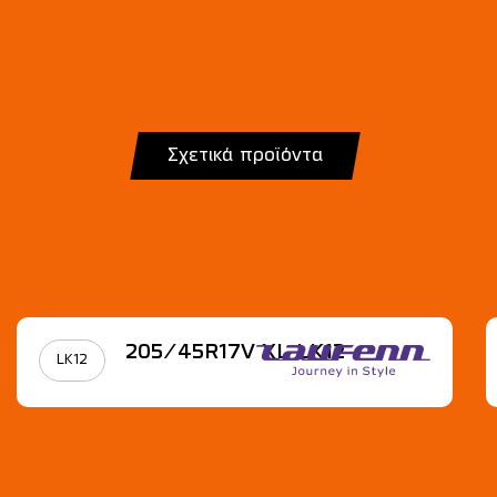
Σχετικά προϊόντα
205/45R17V XL LK12
LK12