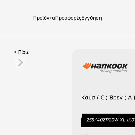
Προϊόντα
Προσφορές
Εγγύηση
ση
< Πίσω
Καύσ ( C ) Βρεγ ( A 
255/40ΖR20W ΧL IK0