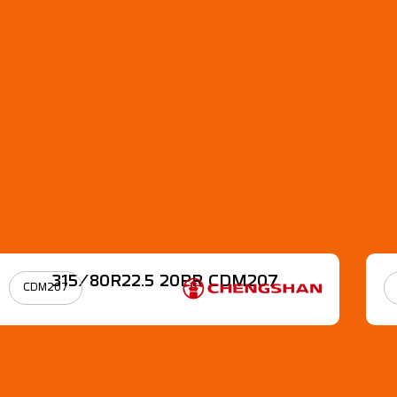
315/80R22.5 20PR CDM207
CDM207