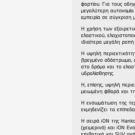
φορτίου. Για τους οδη
μεγαλύτερη αυτονομία
εμπειρία σε σύγκριση 
Η χρήση των εξαιρετι
ελαστικού, ελαχιστοπο
ιδιαίτερα μεγάλη ροπ
Η υψηλή περιεκτικότη
βρεγμένο οδόστρωμα, 
στο δρόμο και το ελαστ
υδρολίσθησης.
Η, επίσης, υψηλή περι
μειωμένη φθορά και τ
Η ενσωμάτωση της τεχ
εκμηδενίζει τα επίπεδ
Η σειρά iON της Hanko
(χειμερινό) και iON E
επιβατικά και SUV οχή