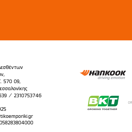
λεσθέντων
ν,
. 570 09,
εσσαλονίκης
/
639
2310753746
Of
925
tikoemporiki.gr
: 058283804000