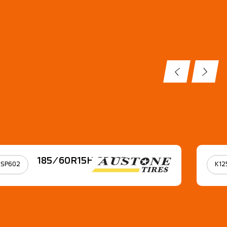
185/60R15Η SP602
SP602
K12