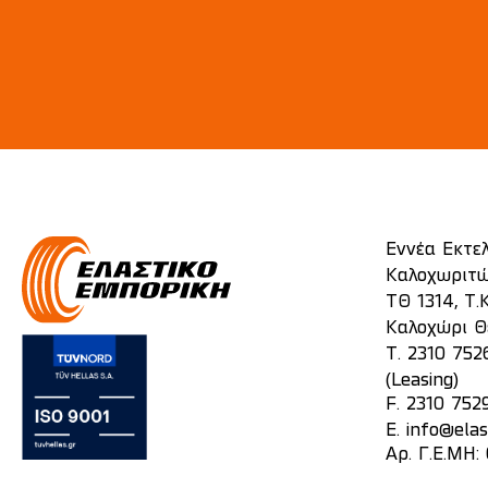
Εννέα Εκτε
Καλοχωριτώ
ΤΘ 1314, Τ.Κ
Καλοχώρι Θ
T.
2310 752
(Leasing)
F. 2310 752
E.
info@elas
Αρ. Γ.Ε.ΜΗ