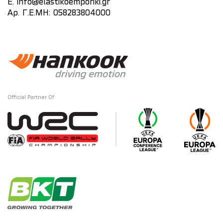
E.
info@elastikoemporiki.gr
Αρ. Γ.Ε.ΜΗ: 058283804000
Official Partner Of