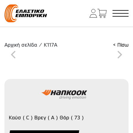
Κύρια πλοήγηση
Αρχική σελίδα
/
K117A
< Πίσω
Καύσ ( C ) Βρεγ ( A ) Θόρ ( 73 )