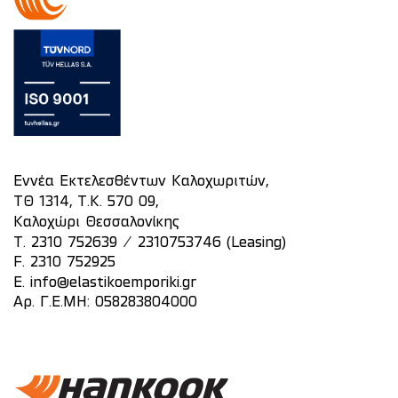
Εννέα Εκτελεσθέντων Καλοχωριτών,
ΤΘ 1314, Τ.Κ. 570 09,
Καλοχώρι Θεσσαλονίκης
/
T.
2310 752639
2310753746 (Leasing)
F. 2310 752925
E.
info@elastikoemporiki.gr
Αρ. Γ.Ε.ΜΗ: 058283804000