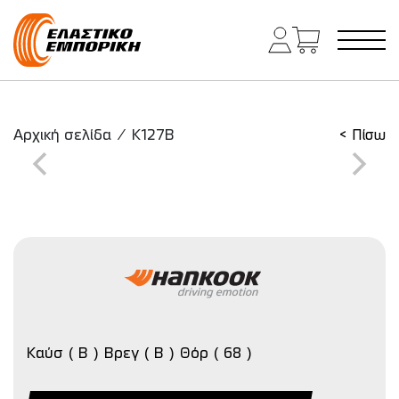
Κύρια πλοήγηση
Αρχική σελίδα
/
K127B
< Πίσω
Καύσ ( B ) Βρεγ ( B ) Θόρ ( 68 )