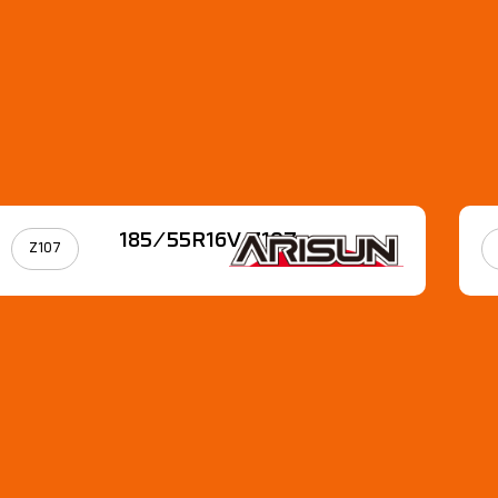
185/55R16V Z107
Z107