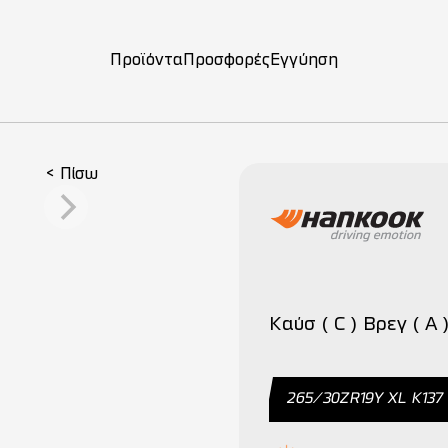
Προϊόντα
Προσφορές
Εγγύηση
ση
< Πίσω
Καύσ ( C ) Βρεγ ( A )
265/30ZR19Y XL Κ137