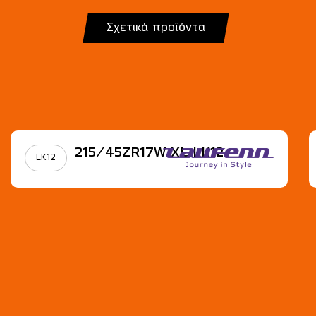
Σχετικά προϊόντα
215/45ZR17W XL LK12
LK12