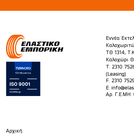
Εννέα Εκτε
Καλοχωριτώ
ΤΘ 1314, Τ.Κ
Καλοχώρι Θ
T.
2310 752
(Leasing)
F. 2310 752
E.
info@elas
Αρ. Γ.Ε.ΜΗ
Αρχική