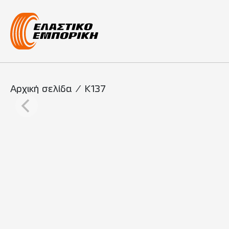
Κύρια πλοήγη
Αρχική σελίδα
/
K137