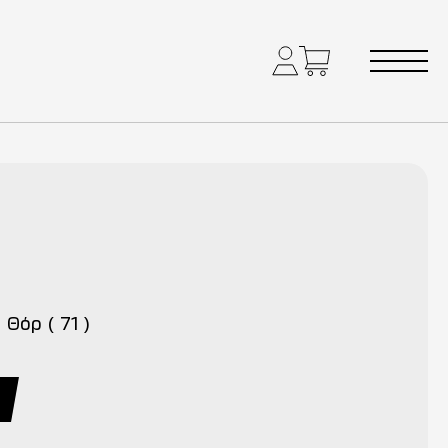
 Θόρ ( 71 )