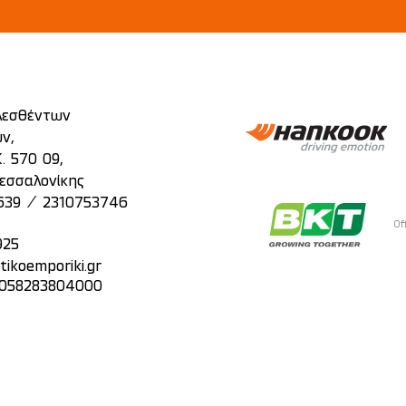
λεσθέντων
ν,
. 570 09,
εσσαλονίκης
/
639
2310753746
Of
925
tikoemporiki.gr
: 058283804000