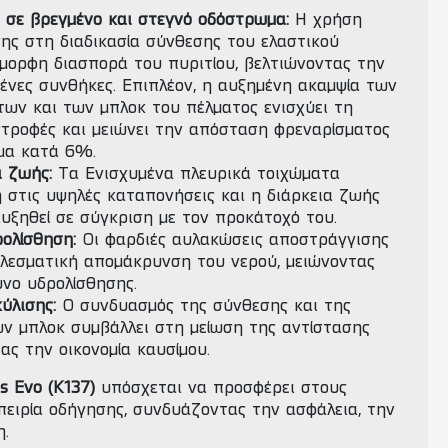
σε βρεγμένο και στεγνό οδόστρωμα:
Η χρήση
ης στη διαδικασία σύνθεσης του ελαστικού
όμορφη διασπορά του πυριτίου, βελτιώνοντας την
νες συνθήκες. Επιπλέον, η αυξημένη ακαμψία των
ων και των μπλοκ του πέλματος ενισχύει τη
τροφές και μειώνει την απόσταση φρεναρίσματος
μα κατά 6%.
α ζωής:
Τα Ενισχυμένα πλευρικά τοιχώματα
στις υψηλές καταπονήσεις και η διάρκεια ζωής
αυξηθεί σε σύγκριση με τον προκάτοχό του.
ολίσθηση:
Οι φαρδιές αυλακώσεις αποστράγγισης
ελεσματική απομάκρυνση του νερού, μειώνοντας
υνο υδρολίσθησης.
ύλισης:
Ο συνδυασμός της σύνθεσης και της
ν μπλοκ συμβάλλει στη μείωση της αντίστασης
ας την οικονομία καυσίμου.
s Evo (K137)
υπόσχεται να προσφέρει στους
πειρία οδήγησης, συνδυάζοντας την ασφάλεια, την
η.