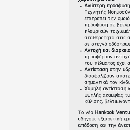
Ανώτερη πρόσφυση 
Τεχνητής Νοημοσύν
επιτρέπει την ομοι
πρόσφυση σε βρεγμέ
πλευρικών τοιχωμάτ
σταθερότητα στις σ
σε στεγνό οδόστρω
Αντοχή και διάρκει
προσφέρουν αντοχή 
του πέλματος έχει 
Αντίσταση στην υδρ
διασφαλίζουν αποτ
σημαντικά τον κίνδ
Χαμηλή αντίσταση κ
υψηλής ακαμψίας τω
κύλισης, βελτιώνοντ
Το νέο
Hankook Ventu
οδηγούς εξαιρετική εμ
απόδοση και την άνεσ