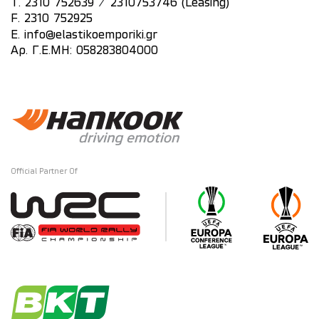
/
T.
2310 752639
2310753746 (Leasing)
F. 2310 752925
E.
info@elastikoemporiki.gr
Αρ. Γ.Ε.ΜΗ: 058283804000
Official Partner Of