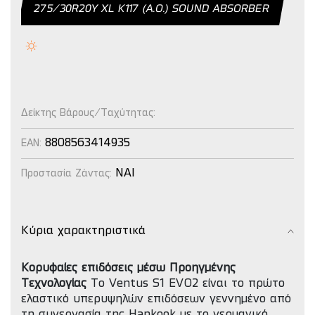
275/30R20Y XL K117 (Α.Ο.) SOUND ABSORBER
Δείκτης Βάρους/Ταχύτητας:
8808563414935
EAN:
NAI
Προστασία Ζάντας:
Κύρια χαρακτηριστικά
Κορυφαίες επιδόσεις μέσω Προηγμένης
Τεχνολογίας
Το Ventus S1 EVO2 είναι το πρώτο
ελαστικό υπερυψηλών επιδόσεων γεννημένο από
τη συνεργασία της Hankook με το γερμανικό