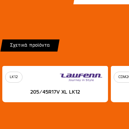
Σχετικά προϊόντα
LK12
CDM2
205/45R17V XL LK12