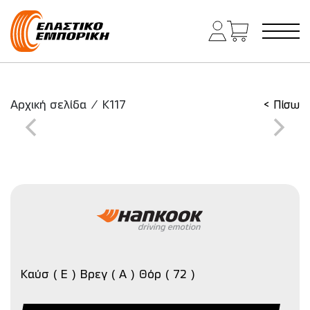
Κύρια πλοήγηση
Αρχική σελίδα
/
K117
< Πίσω
Καύσ ( E ) Βρεγ ( A ) Θόρ ( 72 )