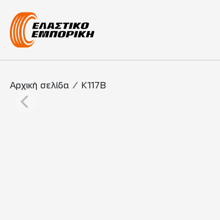
Κύρια πλοήγη
Αρχική σελίδα
/
K117B