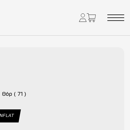
 Θόρ ( 71 )
UNFLAT