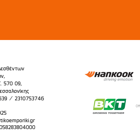
λεσθέντων
ν,
. 570 09,
εσσαλονίκης
/
639
2310753746
Of
925
tikoemporiki.gr
: 058283804000