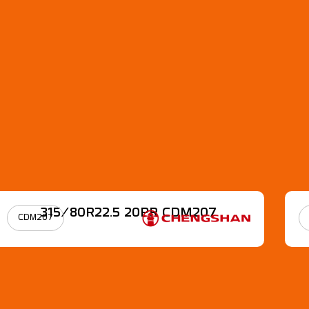
315/80R22.5 20PR CDM207
CDM207