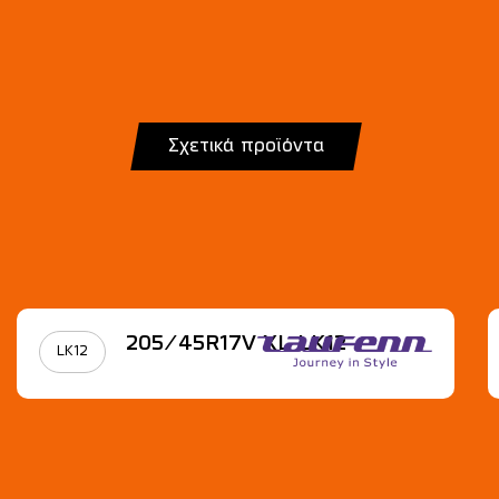
Σχετικά προϊόντα
205/45R17V XL LK12
LK12