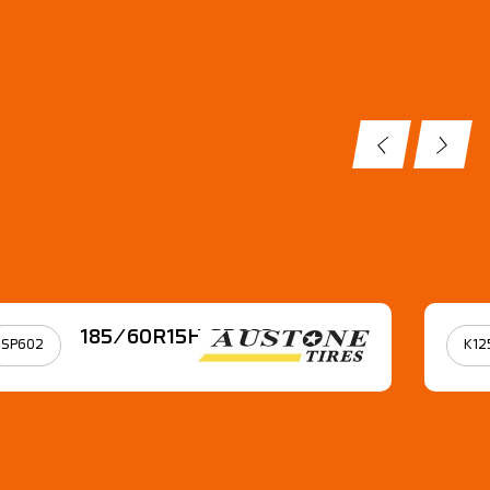
185/60R15Η SP602
SP602
K12