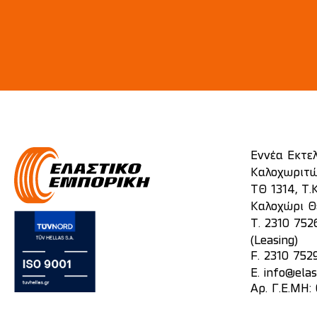
Εννέα Εκτε
Καλοχωριτώ
ΤΘ 1314, Τ.Κ
Καλοχώρι Θ
T.
2310 752
(Leasing)
F. 2310 752
E.
info@elas
Αρ. Γ.Ε.ΜΗ