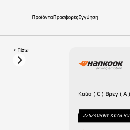
Προϊόντα
Προσφορές
Εγγύηση
ση
< Πίσω
Καύσ ( C ) Βρεγ ( A )
275/40R19Y Κ117Β R