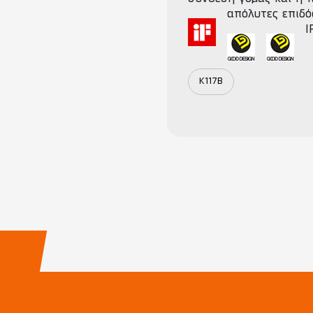
απόλυτες επιδό
I
K117B