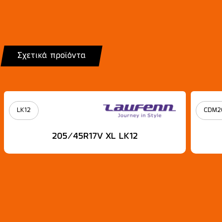
Σχετικά προϊόντα
LK12
CDM2
205/45R17V XL LK12