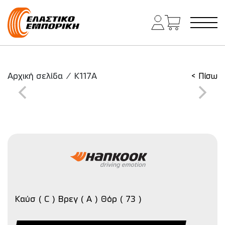
Κύρια πλοήγηση
Αρχική σελίδα
/
K117A
< Πίσω
Καύσ ( C ) Βρεγ ( A ) Θόρ ( 73 )