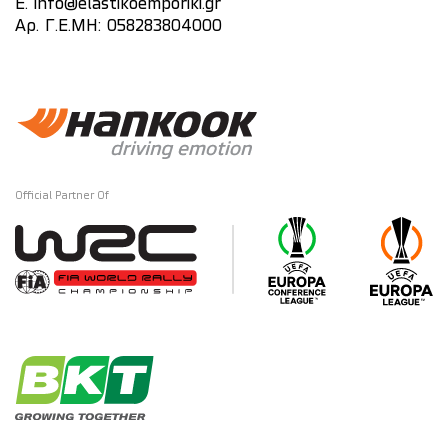
E.
info@elastikoemporiki.gr
Αρ. Γ.Ε.ΜΗ: 058283804000
Official Partner Of