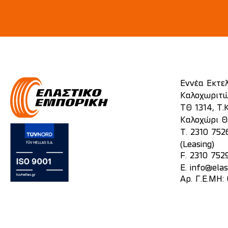
Εννέα Εκτε
Καλοχωριτώ
ΤΘ 1314, Τ.Κ
Καλοχώρι Θ
T.
2310 752
(Leasing)
F. 2310 752
E.
info@elas
Αρ. Γ.Ε.ΜΗ