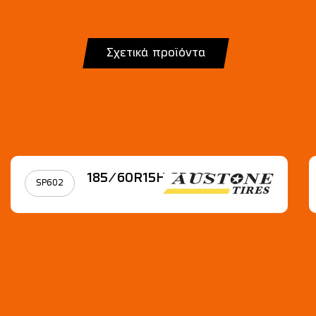
Σχετικά προϊόντα
185/60R15Η SP602
SP602