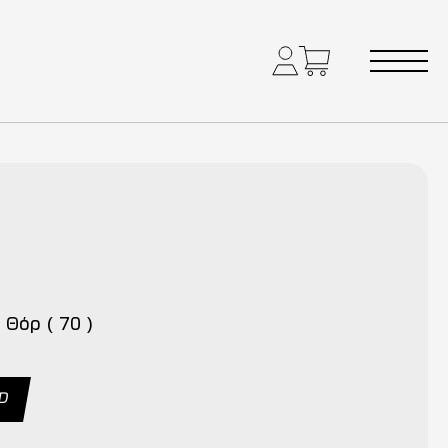
 Θόρ ( 70 )
3D