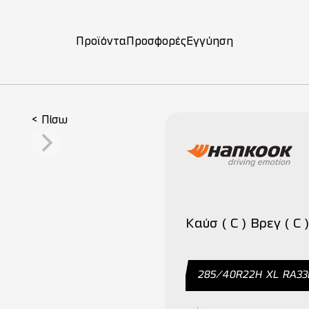
Προϊόντα
Προσφορές
Εγγύηση
ση
< Πίσω
Καύσ ( C ) Βρεγ ( C )
285/40R22H XL RA3