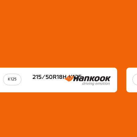
215/50R18H K125
K125