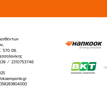
λεσθέντων
ν,
. 570 09,
εσσαλονίκης
/
639
2310753746
Of
925
tikoemporiki.gr
: 058283804000