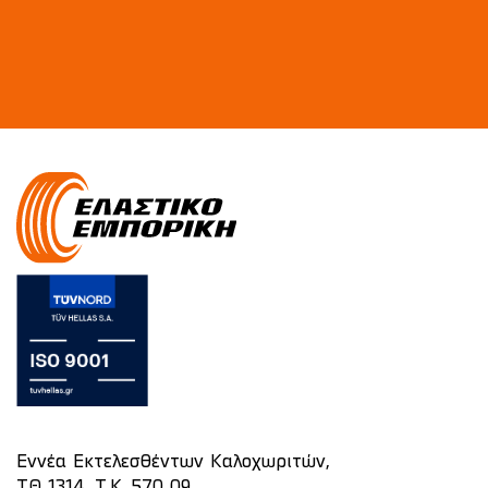
Εννέα Εκτελεσθέντων Καλοχωριτών,
ΤΘ 1314, Τ.Κ. 570 09,