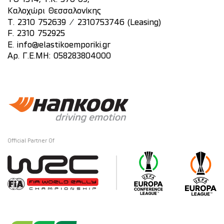
Καλοχώρι Θεσσαλονίκης
/
T.
2310 752639
2310753746 (Leasing)
F. 2310 752925
E.
info@elastikoemporiki.gr
Αρ. Γ.Ε.ΜΗ: 058283804000
Official Partner Of