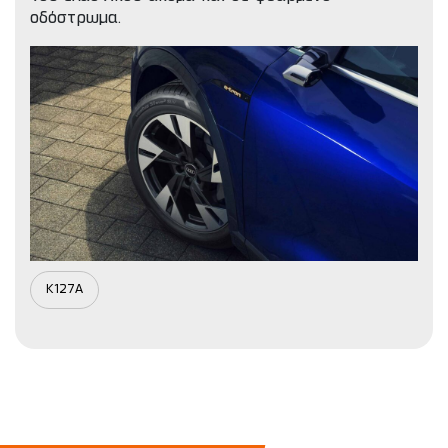
οδόστρωμα.
K127A