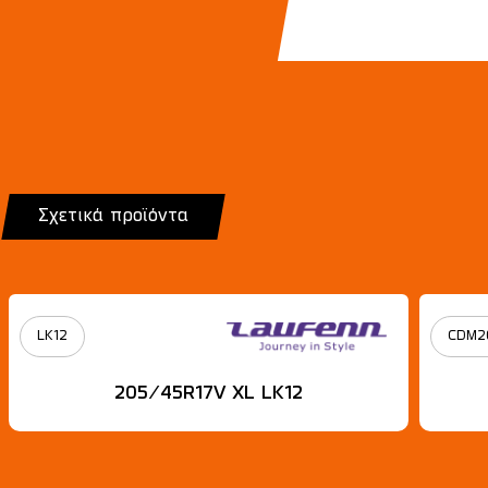
Σχετικά προϊόντα
LK12
CDM2
205/45R17V XL LK12