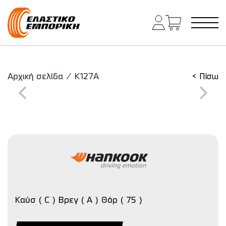
Κύρια πλοήγηση
Αρχική σελίδα
/
K127A
< Πίσω
Καύσ ( C ) Βρεγ ( A ) Θόρ ( 75 )