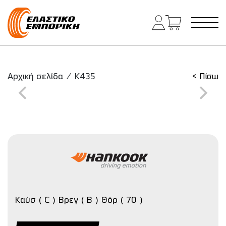
Κύρια πλοήγηση
Αρχική σελίδα
/
K435
< Πίσω
Καύσ ( C ) Βρεγ ( B ) Θόρ ( 70 )