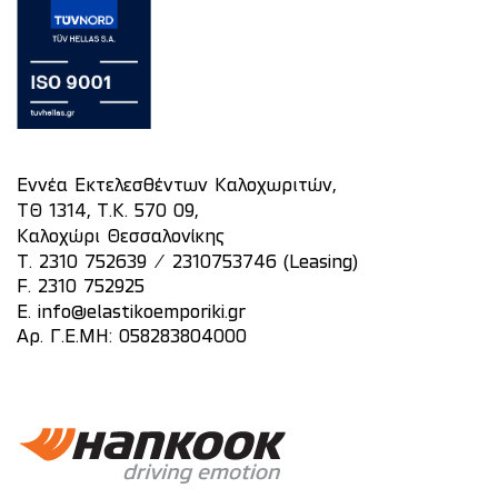
Εννέα Εκτελεσθέντων Καλοχωριτών,
ΤΘ 1314, Τ.Κ. 570 09,
Καλοχώρι Θεσσαλονίκης
/
T.
2310 752639
2310753746 (Leasing)
F. 2310 752925
E.
info@elastikoemporiki.gr
Αρ. Γ.Ε.ΜΗ: 058283804000