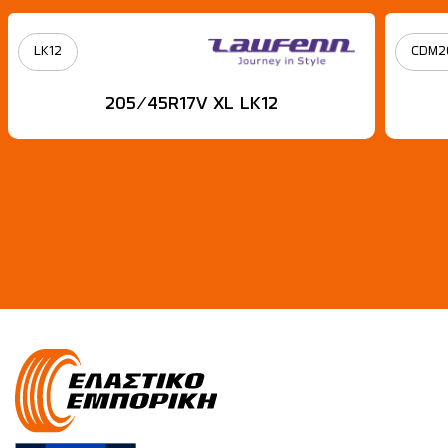
LK12
CDM2
205/45R17V XL LK12