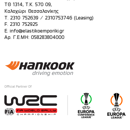
ΤΘ 1314, Τ.Κ. 570 09,
Καλοχώρι Θεσσαλονίκης
/
T.
2310 752639
2310753746 (Leasing)
F. 2310 752925
E.
info@elastikoemporiki.gr
Αρ. Γ.Ε.ΜΗ: 058283804000
Official Partner Of