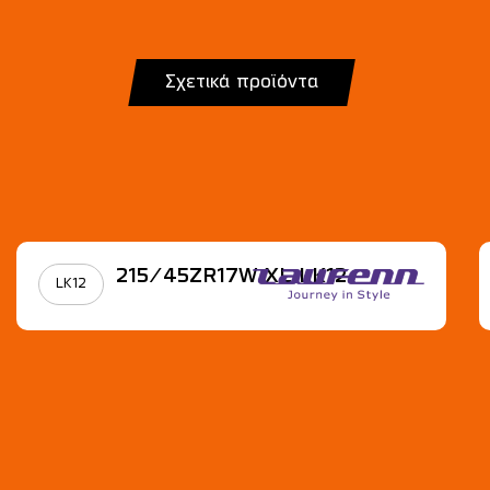
Σχετικά προϊόντα
215/45ZR17W XL LK12
LK12