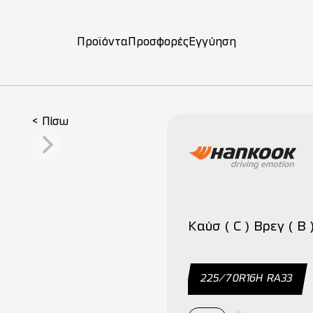
Προϊόντα
Προσφορές
Εγγύηση
ση
< Πίσω
Καύσ ( C ) Βρεγ ( B 
225/70R16H RA33