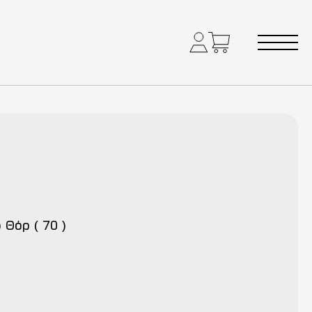
) Θόρ ( 70 )