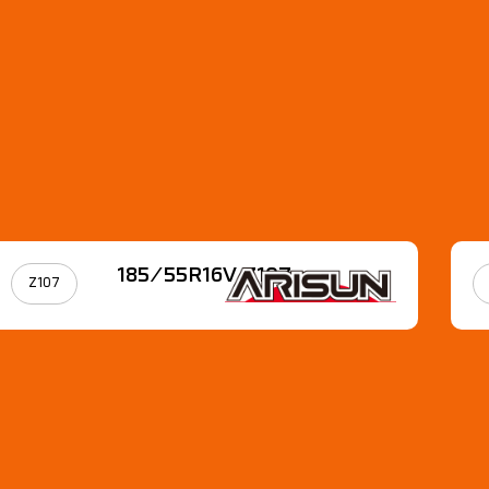
185/55R16V Z107
Z107