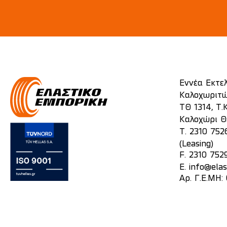
Εννέα Εκτε
Καλοχωριτώ
ΤΘ 1314, Τ.Κ
Καλοχώρι Θ
T.
2310 752
(Leasing)
F. 2310 752
E.
info@elas
Αρ. Γ.Ε.ΜΗ