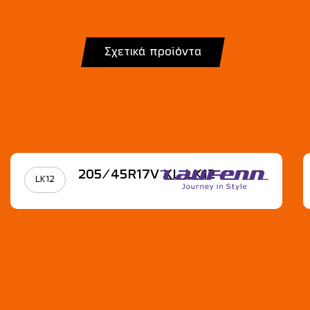
Σχετικά προϊόντα
205/45R17V XL LK12
LK12