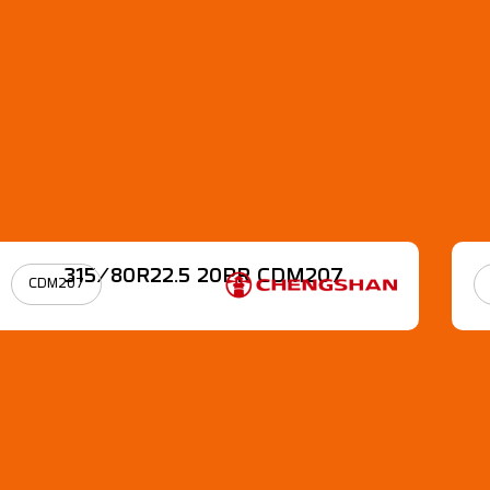
315/80R22.5 20PR CDM207
CDM207