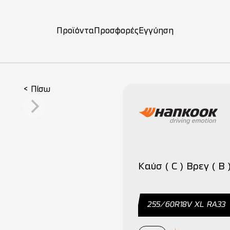
Προϊόντα
Προσφορές
Εγγύηση
ση
< Πίσω
Καύσ ( C ) Βρεγ ( B 
255/60R18V XL RA33