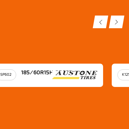
185/60R15Η SP602
SP602
K12