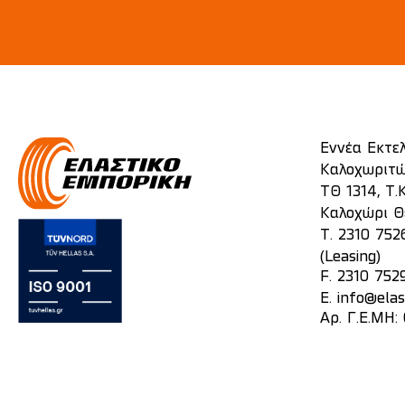
Εννέα Εκτε
Καλοχωριτώ
ΤΘ 1314, Τ.Κ
Καλοχώρι Θ
T.
2310 752
(Leasing)
F. 2310 752
E.
info@elas
Αρ. Γ.Ε.ΜΗ