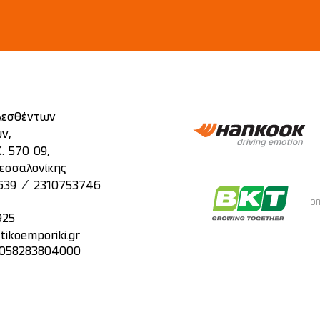
λεσθέντων
ν,
. 570 09,
εσσαλονίκης
/
639
2310753746
Of
925
tikoemporiki.gr
: 058283804000