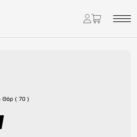
) Θόρ ( 70 )