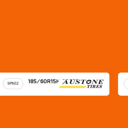
185/60R15Η SP602
SP602