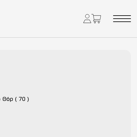
) Θόρ ( 70 )