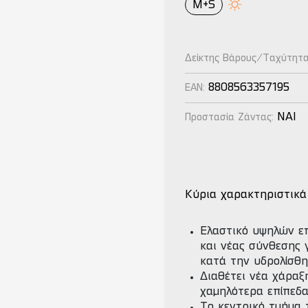
M+S
Δείκτης Βάρους/Ταχύτητ
8808563357195
EAN:
NAI
Προστασία Ζάντας:
Κύρια χαρακτηριστικά
Ελαστικό υψηλών ε
και νέας σύνθεσης 
κατά την υδρολίσθη
Διαθέτει νέα χάραξ
χαμηλότερα επίπεδ
Το κεντρικό τμήμα 