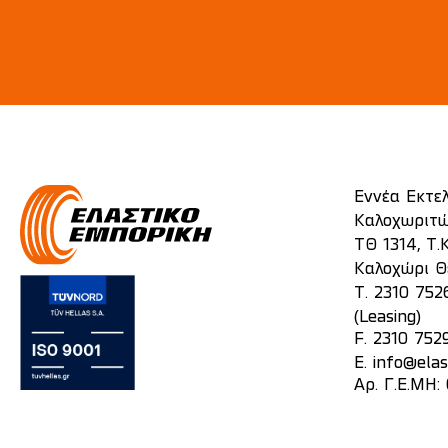
Εννέα Εκτε
Καλοχωριτώ
ΤΘ 1314, Τ.Κ
Καλοχώρι Θ
T.
2310 752
(Leasing)
F. 2310 752
E.
info@elas
Αρ. Γ.Ε.ΜΗ