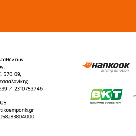
λεσθέντων
ν,
. 570 09,
εσσαλονίκης
/
639
2310753746
Of
925
tikoemporiki.gr
: 058283804000