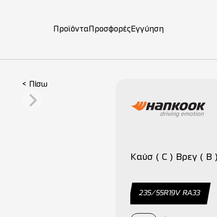
Προϊόντα
Προσφορές
Εγγύηση
ση
< Πίσω
Καύσ ( C ) Βρεγ ( B 
235/55R19V RA33