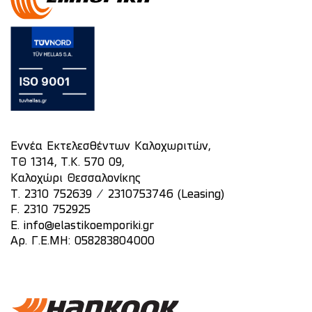
Εννέα Εκτελεσθέντων Καλοχωριτών,
ΤΘ 1314, Τ.Κ. 570 09,
Καλοχώρι Θεσσαλονίκης
/
T.
2310 752639
2310753746 (Leasing)
F. 2310 752925
E.
info@elastikoemporiki.gr
Αρ. Γ.Ε.ΜΗ: 058283804000