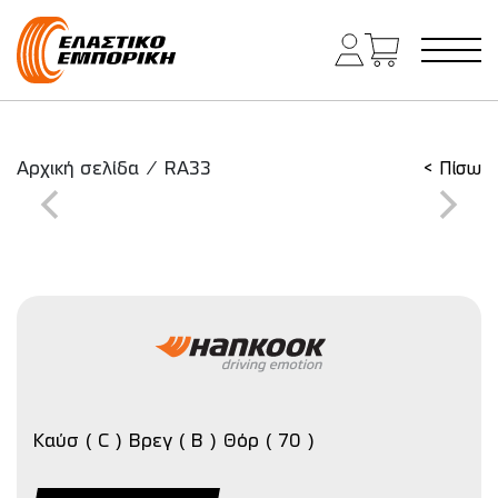
Κύρια πλοήγηση
Αρχική σελίδα
/
RA33
< Πίσω
Καύσ ( C ) Βρεγ ( B ) Θόρ ( 70 )