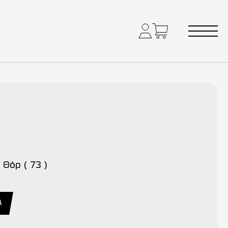
 Θόρ ( 73 )
A