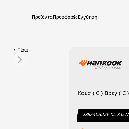
Προϊόντα
Προσφορές
Εγγύηση
ση
< Πίσω
Καύσ ( C ) Βρεγ ( C )
285/40R22Y XL K127