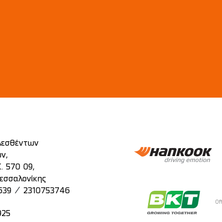
λεσθέντων
ν,
. 570 09,
εσσαλονίκης
/
639
2310753746
Of
925