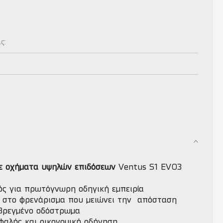
ας:
σε οχήματα υψηλών επιδόσεων
Ventus S1 EVO3
μός για πρωτόγνωρη οδηγική εμπειρία
 στο φρενάρισμα που μειώνει την απόσταση
 βρεγμένο οδόστρωμα
φαλής και οικονομική οδήγηση