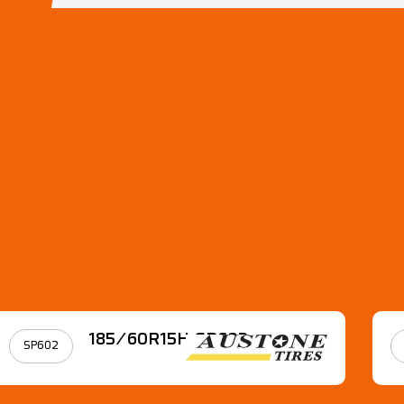
185/60R15Η SP602
SP602