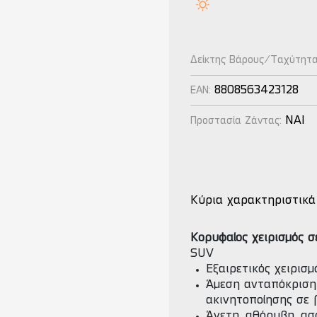
Δείκτης Βάρους/Ταχύτητ
8808563423128
EAN:
NAI
Προστασία Ζάντας:
Κύρια χαρακτηριστικά
Κορυφαίος χειρισμός 
SUV
Εξαιρετικός χειρισ
Άμεση ανταπόκριση
ακινητοποίησης σε
Άνετη, αθόρυβη, ασ