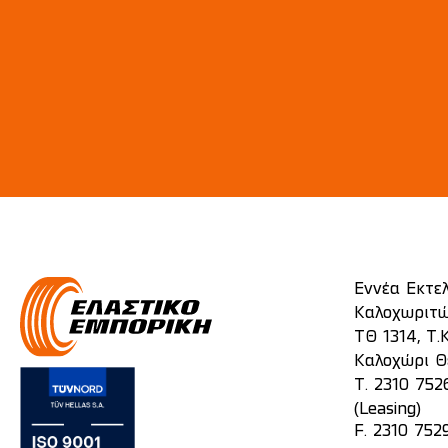
Εννέα Εκτε
Καλοχωριτώ
ΤΘ 1314, Τ.Κ
Καλοχώρι Θ
T.
2310 752
(Leasing)
F. 2310 752