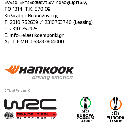
Εννέα Εκτελεσθέντων Καλοχωριτών,
ΤΘ 1314, Τ.Κ. 570 09,
Καλοχώρι Θεσσαλονίκης
/
T.
2310 752639
2310753746 (Leasing)
F. 2310 752925
E.
info@elastikoemporiki.gr
Αρ. Γ.Ε.ΜΗ: 058283804000
Official Partner Of