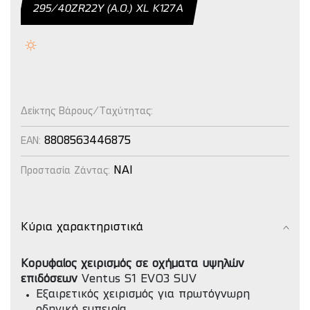
295/40ZR22Y (A.O.) XL Κ127Α
Δείκτης Βάρους/Ταχύτητας:
8808563446875
EAN:
NAI
Προστασία Ζάντας:
Κύρια χαρακτηριστικά
Κορυφαίος χειρισμός σε οχήματα υψηλών
επιδόσεων
Ventus S1 EVO3 SUV
Εξαιρετικός χειρισμός για πρωτόγνωρη
οδηγική εμπειρία