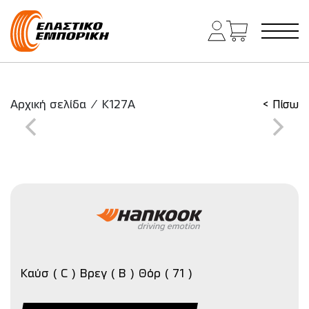
Κύρια πλοήγηση
Αρχική σελίδα
/
K127A
< Πίσω
Καύσ ( C ) Βρεγ ( B ) Θόρ ( 71 )