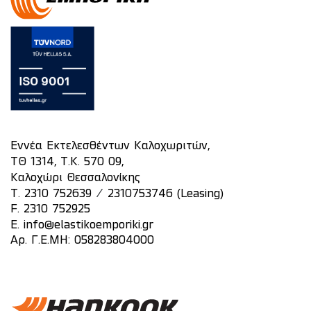
Εννέα Εκτελεσθέντων Καλοχωριτών,
ΤΘ 1314, Τ.Κ. 570 09,
Καλοχώρι Θεσσαλονίκης
/
T.
2310 752639
2310753746 (Leasing)
F. 2310 752925
E.
info@elastikoemporiki.gr
Αρ. Γ.Ε.ΜΗ: 058283804000