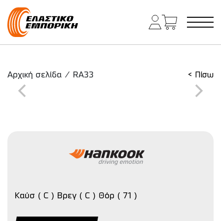
Κύρια πλοήγηση
Αρχική σελίδα
/
RA33
< Πίσω
Καύσ ( C ) Βρεγ ( C ) Θόρ ( 71 )